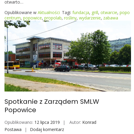
otwarto…
r
c
Opublikowane w
Aktualności
Tagi:
fundacja
,
grill
,
otwarcie
,
popo
i
centrum
,
popowice
,
propolab
,
rośliny
,
wydarzenie
,
zabawa
e
P
o
P
o
C
e
n
t
r
u
Spotkanie z Zarządem SMLW
m
Popowice
Opublikowano:
12 lipca 2019
Autor:
Konrad
Postawa
Dodaj komentarz
S