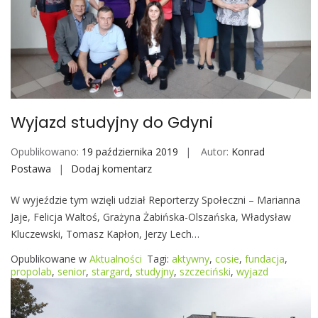
A
L
T
a
r
n
o
Wyjazd studyjny do Gdyni
g
a
Opublikowano:
19 października 2019
Autor:
Konrad
j
Postawa
Dodaj komentarz
W
y
W wyjeździe tym wzięli udział Reporterzy Społeczni – Marianna
j
Jaje, Felicja Waltoś, Grażyna Żabińska-Olszańska, Władysław
a
Kluczewski, Tomasz Kapłon, Jerzy Lech…
z
d
Opublikowane w
Aktualności
Tagi:
aktywny
,
cosie
,
fundacja
,
s
propolab
,
senior
,
stargard
,
studyjny
,
szczeciński
,
wyjazd
t
u