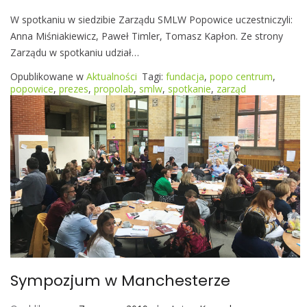
p
W spotkaniu w siedzibie Zarządu SMLW Popowice uczestniczyli:
o
Anna Miśniakiewicz, Paweł Timler, Tomasz Kapłon. Ze strony
t
Zarządu w spotkaniu udział…
k
a
Opublikowane w
Aktualności
Tagi:
fundacja
,
popo centrum
,
n
popowice
,
prezes
,
propolab
,
smlw
,
spotkanie
,
zarząd
i
e
z
Z
a
r
z
ą
d
e
m
Sympozjum w Manchesterze
S
M