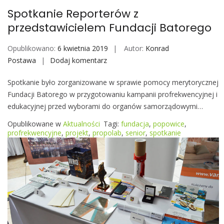
e
Spotkanie Reporterów z
r
przedstawicielem Fundacji Batorego
z
e
Opublikowano:
6 kwietnia 2019
Autor:
Konrad
Postawa
Dodaj komentarz
S
p
Spotkanie było zorganizowane w sprawie pomocy merytorycznej
o
Fundacji Batorego w przygotowaniu kampanii profrekwencyjnej i
t
edukacyjnej przed wyborami do organów samorządowymi…
k
a
Opublikowane w
Aktualności
Tagi:
fundacja
,
popowice
,
n
profrekwencyjne
,
projekt
,
propolab
,
senior
,
spotkanie
i
e
R
e
p
o
r