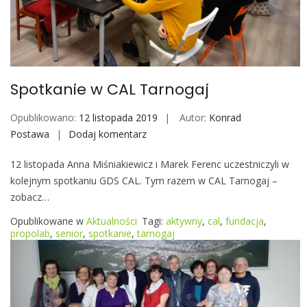
o
r
c
j
u
Spotkanie w CAL Tarnogaj
m
w
Opublikowano:
12 listopada 2019
Autor:
Konrad
A
Postawa
Dodaj komentarz
S
t
p
e
12 listopada Anna Miśniakiewicz i Marek Ferenc uczestniczyli w
o
n
kolejnym spotkaniu GDS CAL. Tym razem w CAL Tarnogaj –
t
a
zobacz…
k
c
a
Opublikowane w
Aktualności
Tagi:
aktywny
,
cal
,
fundacja
,
h
n
propolab
,
senior
,
spotkanie
,
tarnogaj
i
e
w
C