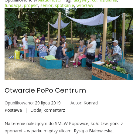
n
fundacja
,
projekt
,
senior
,
spotkanie
,
wrocław
i
e
w
s
p
r
a
w
i
e
C
Otwarcie PoPo Centrum
A
L
Opublikowano:
29 lipca 2019
Autor:
Konrad
-
Postawa
Dodaj komentarz
O
ó
t
w
Na terenie należącym do SMLW Popowice, koło tzw. górki z
w
oponami – w parku między ulicami Rysią a Białowieską,
a