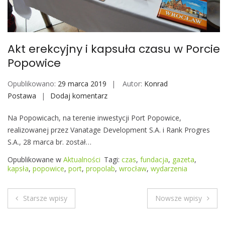
t
e
r
ó
Akt erekcyjny i kapsuła czasu w Porcie
w
Popowice
z
p
Opublikowano:
29 marca 2019
Autor:
Konrad
r
Postawa
Dodaj komentarz
A
z
k
e
Na Popowicach, na terenie inwestycji Port Popowice,
t
d
realizowanej przez Vanatage Development S.A. i Rank Progres
e
s
S.A., 28 marca br. został…
r
t
e
Opublikowane w
Aktualności
Tagi:
czas
,
fundacja
,
gazeta
,
a
k
kapsła
,
popowice
,
port
,
propolab
,
wrocław
,
wydarzenia
w
c
i
y
c
Starsze wpisy
Nowsze wpisy
j
N
i
n
e