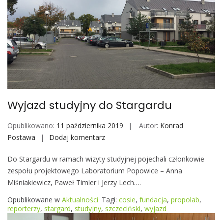
d
y
j
n
y
d
o
G
d
Wyjazd studyjny do Stargardu
y
n
Opublikowano:
11 października 2019
Autor:
Konrad
i
Postawa
Dodaj komentarz
W
y
Do Stargardu w ramach wizyty studyjnej pojechali członkowie
j
zespołu projektowego Laboratorium Popowice – Anna
a
Miśniakiewicz, Paweł Timler i Jerzy Lech….
z
d
Opublikowane w
Aktualności
Tagi:
cosie
,
fundacja
,
propolab
,
s
reporterzy
,
stargard
,
studyjny
,
szczeciński
,
wyjazd
t