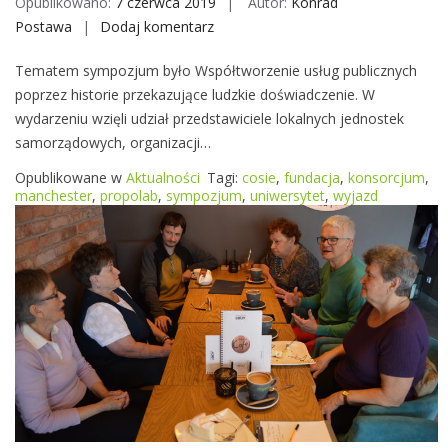
Opublikowano:
7 czerwca 2019
Autor:
Konrad
L
Postawa
Dodaj komentarz
S
W
y
P
Tematem sympozjum było Współtworzenie usług publicznych
m
o
poprzez historie przekazujące ludzkie doświadczenie. W
p
p
wydarzeniu wzięli udział przedstawiciele lokalnych jednostek
o
o
samorządowych, organizacji…
z
w
j
Opublikowane w
Aktualności
Tagi:
cosie
,
fundacja
,
konsorcjum
,
i
u
manchester
,
propolab
,
sympozjum
,
uniwersytet
,
wyjazd
c
m
e
w
M
a
n
c
h
e
s
t