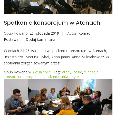
o
b
i
Spotkanie konsorcjum w Atenach
l
e
Opublikowano:
26 listopada 2019
Autor:
Konrad
Postawa
Dodaj komentarz
S
p
W dniach 24-25 listopada w spotkaniu konsorcujm w Atenach,
o
uczestniczyli Mariusz Dybał, Anna Janus, Anna Miśniakiewicz. W
t
spotkaniu zorganizowanym przez…
k
a
Opublikowane w
Aktualności
Tagi:
ateny
,
cosie
,
fundacja
,
n
konsorcjum
,
propolab
,
spotkanie
,
uniwersytet
i
e
k
o
n
s