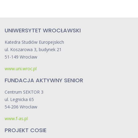
a
y
l
i
e
w
k
m
a
i
F
UNIWERSYTET WROCŁAWSKI
p
u
g
s
Katedra Studiów Europejskich
n
u
ul. Koszarowa 3, budynek 21
d
a
ł
51-149 Wrocław
a
a
c
c
www.uni.wroc.pl
c
j
z
j
i
FUNDACJA AKTYWNY SENIOR
a
B
a
s
Centrum SEKTOR 3
a
u
ul. Legnicka 65
t
p
w
54-206 Wrocław
o
P
o
r
www.f-as.pl
o
e
w
r
PROJEKT COSIE
g
c