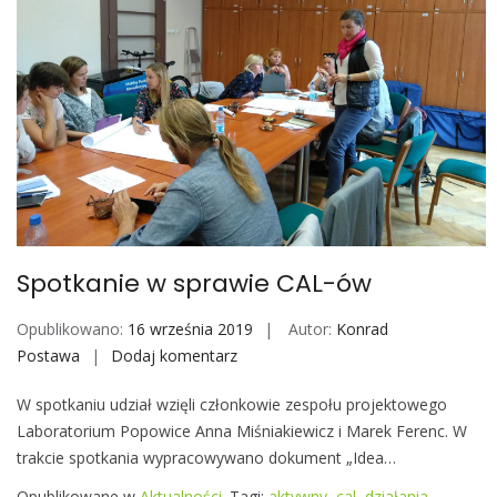
u
d
y
j
n
y
d
o
S
t
Spotkanie w sprawie CAL-ów
a
r
Opublikowano:
16 września 2019
Autor:
Konrad
g
Postawa
Dodaj komentarz
S
a
p
r
W spotkaniu udział wzięli członkowie zespołu projektowego
o
d
Laboratorium Popowice Anna Miśniakiewicz i Marek Ferenc. W
t
u
trakcie spotkania wypracowywano dokument „Idea…
k
a
Opublikowane w
Aktualności
Tagi:
aktywny
,
cal
,
działania
,