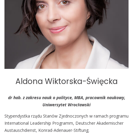
o
b
i
l
e
Aldona Wiktorska-Święcka
dr hab. z zakresu nauk o polityce, MBA, pracownik naukowy,
Uniwersytet Wrocławski
Stypendystka rządu Stanów Zjednoczonych w ramach programu
International Leadership Programm, Deutscher Akademischer
Austauschdienst, Konrad-Adenauer-Stiftung.