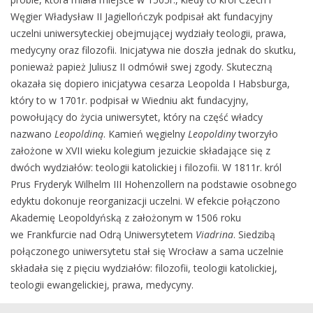
Węgier Władysław II Jagiellończyk podpisał akt fundacyjny
uczelni uniwersyteckiej obejmującej wydziały teologii, prawa,
medycyny oraz filozofii. Inicjatywa nie doszła jednak do skutku,
ponieważ papież Juliusz II odmówił swej zgody. Skuteczną
okazała się dopiero inicjatywa cesarza Leopolda I Habsburga,
który to w 1701r. podpisał w Wiedniu akt fundacyjny,
powołujący do życia uniwersytet, który na część władcy
nazwano
Leopoldiną
. Kamień węgielny
Leopoldiny
tworzyło
założone w XVII wieku kolegium jezuickie składające się z
dwóch wydziałów: teologii katolickiej i filozofii. W 1811r. król
Prus Fryderyk Wilhelm III Hohenzollern na podstawie osobnego
edyktu dokonuje reorganizacji uczelni. W efekcie połączono
Akademię Leopoldyńską z założonym w 1506 roku
we Frankfurcie nad Odrą Uniwersytetem
Viadrina
. Siedzibą
połączonego uniwersytetu stał się Wrocław a sama uczelnie
składała się z pięciu wydziałów: filozofii, teologii katolickiej,
teologii ewangelickiej, prawa, medycyny.