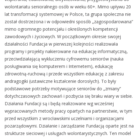
wolontariatu senioralnego osób w wieku 60+. Mimo upływu 20
lat transformacji systemowej w Polsce, ta grupa społeczna nie
został dostrzeżona i w odpowiedni sposób „zagospodarowana”
mimo ogromnego potencjału i określonych kompetencji
zawodowych i życiowych. W początkowym okresie swojej
działalności Fundacja w pierwszej kolejności realizowała
programy i projekty nakierowane na edukację informatyczną,
przeciwdziałającą wykluczeniu cyfrowemu seniorów (nauka
posługiwania się komputerem i Internetem), edukację
zdrowotną-ruchową i przede wszystkim edukację z zakresu
andragogiki (ustawiczne kształcenie dorosłych). To były
podstawowe potrzeby motywujące seniorów do „zmiany”
dotychczasowych zachowań i pozbycia się braku wiary w siebie.
Działania Fundacji są i będą realizowane wg wcześniej
wypracowanych metody pracy opartych na partnerstwie, w tym
przed wszystkim z wrocławskimi uczelniami i organizacjami
pozarządowymi. Działanie i zarządzanie Fundacją oparte jest na
strukturze sieciowej i usługach wolontarystycznych. Ten model