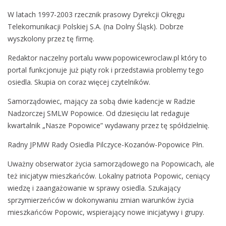
W latach 1997-2003 rzecznik prasowy Dyrekcji Okręgu
Telekomunikacji Polskiej S.A. (na Dolny Śląsk). Dobrze
wyszkolony przez tę firmę.
Redaktor naczelny portalu www.popowicewroclaw.pl który to
portal funkcjonuje już piąty rok i przedstawia problemy tego
osiedla. Skupia on coraz więcej czytelników.
Samorządowiec, mający za sobą dwie kadencje w Radzie
Nadzorczej SMLW Popowice. Od dziesięciu lat redaguje
kwartalnik „Nasze Popowice” wydawany przez tę spółdzielnię.
Radny JPMW Rady Osiedla Pilczyce-Kozanów-Popowice Płn.
Uważny obserwator życia samorządowego na Popowicach, ale
też inicjatyw mieszkańców. Lokalny patriota Popowic, ceniący
wiedzę i zaangażowanie w sprawy osiedla. Szukający
sprzymierzeńców w dokonywaniu zmian warunków życia
mieszkańców Popowic, wspierający nowe inicjatywy i grupy.