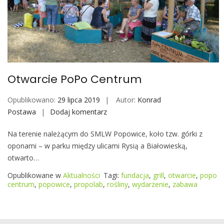
j
n
e
g
o
C
Otwarcie PoPo Centrum
e
n
Opublikowano:
29 lipca 2019
Autor:
Konrad
t
Postawa
Dodaj komentarz
O
r
t
u
Na terenie należącym do SMLW Popowice, koło tzw. górki z
w
m
oponami – w parku między ulicami Rysią a Białowieską,
a
A
otwarto…
r
k
c
Opublikowane w
Aktualności
Tagi:
fundacja
,
grill
,
otwarcie
,
popo
t
i
centrum
,
popowice
,
propolab
,
rośliny
,
wydarzenie
,
zabawa
y
e
w
P
i
o