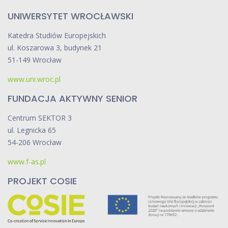
z
P
UNIWERSYTET WROCŁAWSKI
a
o
c
C
Katedra Studiów Europejskich
j
e
ul. Koszarowa 3, budynek 21
i
n
51-149 Wrocław
L
t
o
www.uni.wroc.pl
r
k
u
FUNDACJA AKTYWNY SENIOR
a
m
l
Centrum SEKTOR 3
n
ul. Legnicka 65
e
54-206 Wrocław
j
www.f-as.pl
w
e
PROJEKT COSIE
W
r
o
c