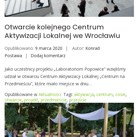
o
b
i
Otwarcie kolejnego Centrum
l
Aktywizacji Lokalnej we Wrocławiu
e
Opublikowano:
9 marca 2020
Autor:
Konrad
Postawa
Dodaj komentarz
O
t
Jako uczestnicy projektu „Laboratoriom Popowice” wzięliśmy
w
udział w otwarciu Centrum Aktywizacji Lokalnej „Centrum na
a
Przedmieściu”, które miało miejsce w dniu…
r
c
Opublikowane w
Aktualności
Tagi:
aktywacja
,
centrum
,
cosie
,
i
otwarcie
,
projekt
,
przedmieście
,
przejście
e
k
o
l
e