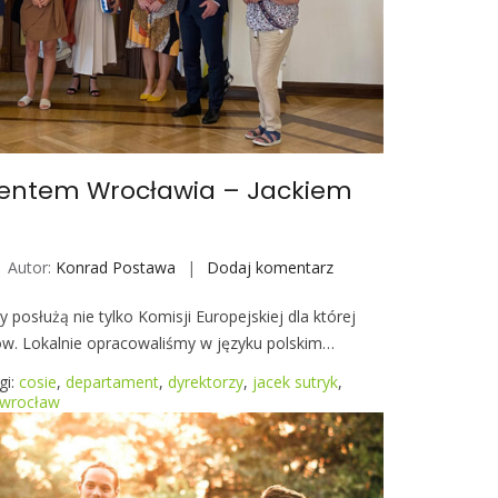
dentem Wrocławia – Jackiem
Autor:
Konrad Postawa
Dodaj komentarz
S
p
cy posłużą nie tylko Komisji Europejskiej dla której
o
w. Lokalnie opracowaliśmy w języku polskim…
t
k
gi:
cosie
,
departament
,
dyrektorzy
,
jacek sutryk
,
a
wrocław
n
i
e