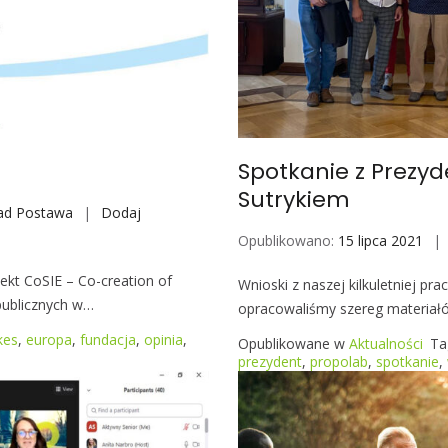
Spotkanie z Prezy
Sutrykiem
ad Postawa
Dodaj
Opublikowano:
15 lipca 2021
ekt CoSIE – Co-creation of
Wnioski z naszej kilkuletniej pra
publicznych w…
opracowaliśmy szereg materiałó
kes
,
europa
,
fundacja
,
opinia
,
Opublikowane w
Aktualności
Ta
prezydent
,
propolab
,
spotkanie
,