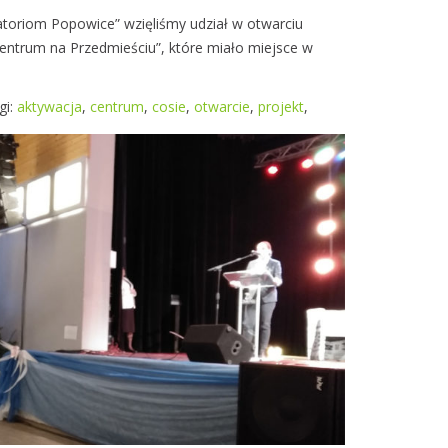
m
t
atoriom Popowice” wzięliśmy udział w otwarciu
w
Centrum na Przedmieściu”, które miało miejsce w
a
r
c
gi:
aktywacja
,
centrum
,
cosie
,
otwarcie
,
projekt
,
i
e
k
o
l
e
j
n
e
g
o
C
e
n