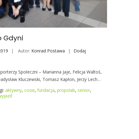
m
l
O
n
t
e
w
j
a
w
o Gdyni
r
e
t
2019
Autor:
Konrad Postawa
Dodaj
W
e
r
g
o
o
porterzy Społeczni – Marianna Jaje, Felicja Waltoś,
c
D
ładysław Kluczewski, Tomasz Kapłon, Jerzy Lech…
ł
i
a
gi:
aktywny
,
cosie
,
fundacja
,
propolab
,
senior
,
a
w
wyjazd
l
i
o
u
g
u