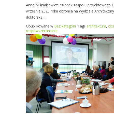
Anna Miśniakiewicz, członek zespołu projektowego 
a
września 2020 roku obroniła na Wydziale Architektury
s
doktorską,…
t
o
Opublikowane w
Bez kategorii
Tagi:
architektura
,
cos
i
rozpowszechnianie
s
e
n
i
o
r
z
y