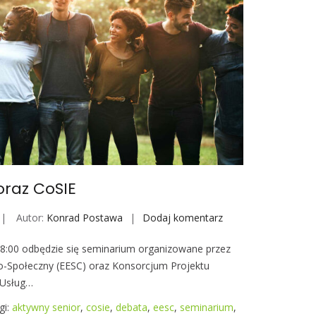
z
P
r
e
z
y
d
e
n
t
e
raz CoSIE
m
W
Autor:
Konrad Postawa
Dodaj komentarz
S
r
e
o
18:00 odbędzie się seminarium organizowane przez
m
c
o-Społeczny (EESC) oraz Konsorcjum Projektu
i
ł
 Usług…
n
a
a
gi:
aktywny senior
,
cosie
,
debata
,
eesc
,
seminarium
,
w