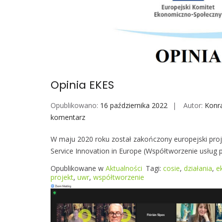
Opinia EKES
Opublikowano:
16 października 2022
Autor:
Konr
komentarz
O
p
W maju 2020 roku został zakończony europejski proj
i
Service Innovation in Europe (Współtworzenie usług 
n
i
Opublikowane w
Aktualności
Tagi:
cosie
,
działania
,
e
a
projekt
,
uwr
,
współtworzenie
E
K
E