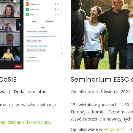
CoSIE
Seminarium EESC o
awa
Dodaj komentarz
S
Opublikowano:
8 kwietnia 2021
p
maja, a w związku z sytuacją
15 kwietnia w godzinach 14:30-
o
Europejski Komitet Ekonomiczn
t
Współtworzenie Innowacyjnych
k
nia
,
działania
,
konsorcjum
,
a
Opublikowane w
Aktualności
Ta