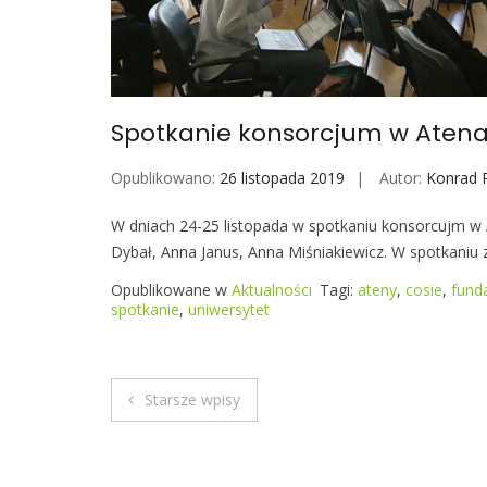
Spotkanie konsorcjum w Aten
Opublikowano:
26 listopada 2019
Autor:
Konrad 
W dniach 24-25 listopada w spotkaniu konsorcujm w A
Dybał, Anna Janus, Anna Miśniakiewicz. W spotkani
Opublikowane w
Aktualności
Tagi:
ateny
,
cosie
,
fund
spotkanie
,
uniwersytet
Starsze wpisy
N
a