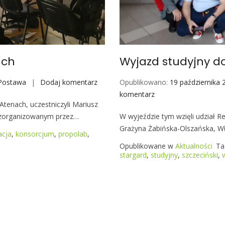
o
u
n
d
T
ach
Wyjazd studyjny d
a
b
Postawa
Dodaj komentarz
S
Opublikowano:
19 października 
l
p
komentarz
W
e
tenach, uczestniczyli Mariusz
o
y
u zorganizowanym przez…
W wyjeździe tym wzięli udział Re
t
j
Grażyna Żabińska-Olszańska, W
k
a
acja
,
konsorcjum
,
propolab
,
a
z
Opublikowane w
Aktualności
Ta
n
d
stargard
,
studyjny
,
szczeciński
,
i
s
e
t
k
u
o
d
n
y