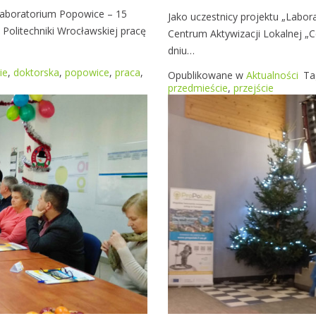
u
Laboratorium Popowice – 15
Jako uczestnicy projektu „Labor
C
 Politechniki Wrocławskiej pracę
Centrum Aktywizacji Lokalnej „
o
dniu…
S
ie
,
doktorska
,
popowice
,
praca
,
Opublikowane w
Aktualności
Ta
I
przedmieście
,
przejście
E