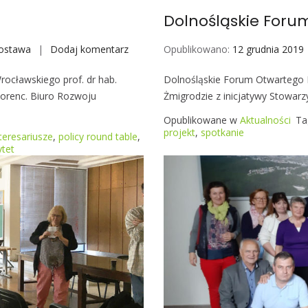
Dolnośląskie Foru
ostawa
Dodaj komentarz
S
Opublikowano:
12 grudnia 2019
p
Wrocławskiego prof. dr hab.
Dolnośląskie Forum Otwartego Di
o
Lorenc. Biuro Rozwoju
Żmigrodzie z inicjatywy Stowarz
t
k
Opublikowane w
Aktualności
Ta
a
projekt
,
spotkanie
teresariusze
,
policy round table
,
n
ytet
i
e
P
o
l
i
c
y
R