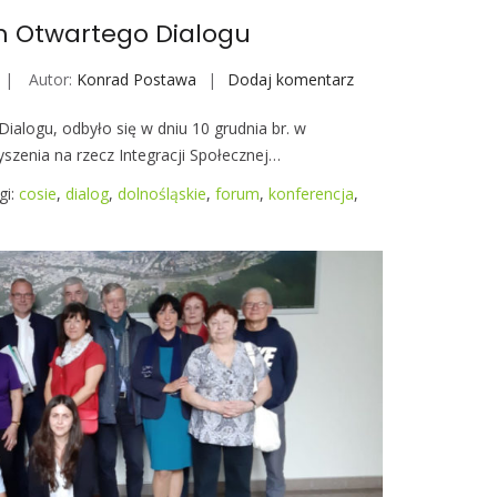
t
m Otwartego Dialogu
r
u
Autor:
Konrad Postawa
Dodaj komentarz
D
m
o
A
alogu, odbyło się w dniu 10 grudnia br. w
l
k
yszenia na rzecz Integracji Społecznej…
n
t
o
gi:
cosie
,
dialog
,
dolnośląskie
,
forum
,
konferencja
,
y
ś
w
l
i
ą
z
s
a
k
c
i
j
e
i
F
L
o
o
r
k
u
a