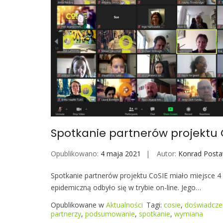
S
Spotkanie partnerów projektu 
Opublikowano:
4 maja 2021
Autor:
Konrad Post
Spotkanie partnerów projektu CoSIE miało miejsce 4 
epidemiczną odbyło się w trybie on-line. Jego…
Opublikowane w
Aktualności
Tagi:
cosie
,
doświadcze
partnerzy
,
podsumowanie
,
spotkanie
,
wymiana