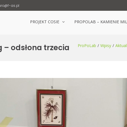
uro@f-as.pl
PROJEKT COSIE
PROPOLAB – KAMIENIE MI
Laboratorium Popowice
 – odsłona trzecia
ProPoLab
Wpisy
Aktual