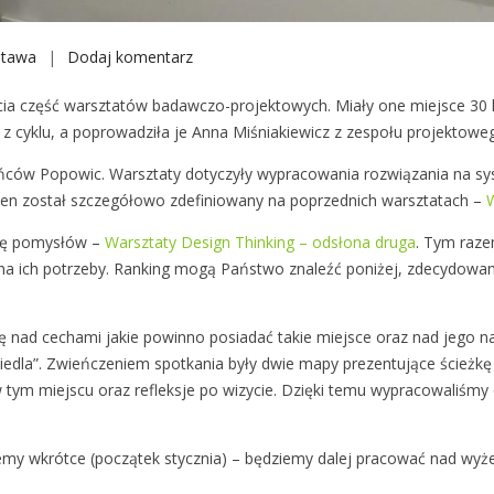
stawa
Dodaj komentarz
W
a
ia część warsztatów badawczo-projektowych. Miały one miejsce 30 
r
e z cyklu, a poprowadziła je Anna Miśniakiewicz z zespołu projekto
s
z
ańców Popowic. Warsztaty dotyczyły wypracowania rozwiązania na sy
t
m ten został szczegółowo zdefiniowany na poprzednich warsztatach –
W
a
bazę pomysłów –
Warsztaty Design Thinking – odsłona druga
t
. Tym raze
 na ich potrzeby. Ranking mogą Państwo znaleźć poniżej, zdecydowa
y
D
e
ię nad cechami jakie powinno posiadać takie miejsce oraz nad jego n
s
iedla”. Zwieńczeniem spotkania były dwie mapy prezentujące ścież
i
w tym miejscu oraz refleksje po wizycie. Dzięki temu wypracowaliśm
g
n
T
emy wkrótce (początek stycznia) – będziemy dalej pracować nad w
h