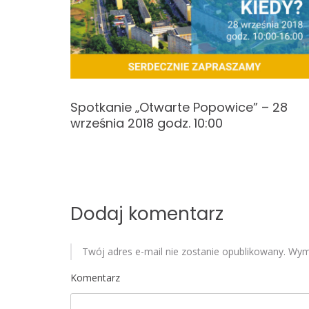
a
c
j
a
wic na
Spotkanie „Otwarte Popowice” – 28
września 2018 godz. 10:00
w
p
i
Dodaj komentarz
s
u
Twój adres e-mail nie zostanie opublikowany.
Wyma
Komentarz