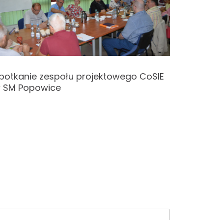
potkanie zespołu projektowego CoSIE
Spotkan
 SM Popowice