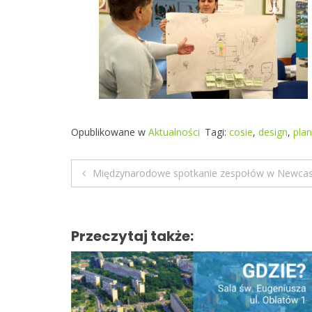
Opublikowane w
Aktualności
Tagi:
cosie
,
design
,
pla
Międzynarodowe spotkanie zespołów w Newcas
N
a
Przeczytaj także:
w
i
g