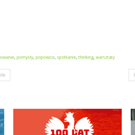
nowanie
,
pomysły
,
popowice
,
spotkanie
,
thinking
,
warsztaty
tle