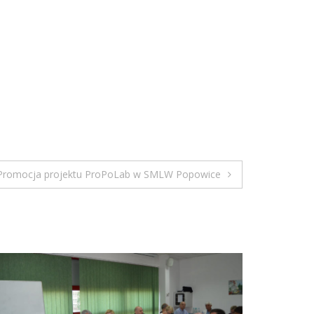
Promocja projektu ProPoLab w SMLW Popowice