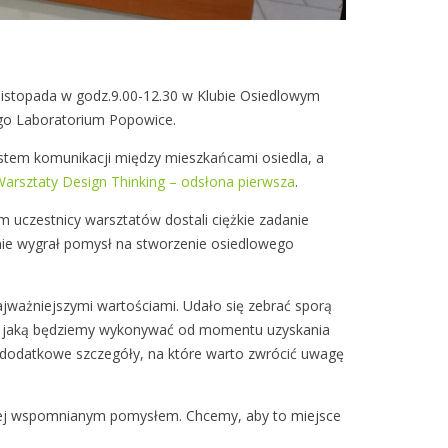
listopada w godz.9.00-12.30 w Klubie Osiedlowym
wego Laboratorium Popowice.
stem komunikacji między mieszkańcami osiedla, a
arsztaty Design Thinking – odsłona pierwsza
.
m uczestnicy warsztatów dostali ciężkie zadanie
nie wygrał pomysł na stworzenie osiedlowego
ajważniejszymi wartościami. Udało się zebrać sporą
kę jaką będziemy wykonywać od momentu uzyskania
y dodatkowe szczegóły, na które warto zwrócić uwagę
yżej wspomnianym pomysłem. Chcemy, aby to miejsce