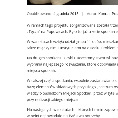
Opublikowano:
4 grudnia 2018
Autor:
Konrad Po
W ramach tego projektu zorganizowane została trzec
„Tęcza” na Popowicach. Było to już trzecie spotkani
W warsztatach wzięła udział grupa 11 osób, mieszk
także między nimi i instytucjami na osiedlu. Proble
Na drugim spotkaniu z cyklu, uczestnicy stworzyli 
wybrania najlepszego rozwiązania, które odpowiada
miejsca spotkań.
W calszej części spotkania, wspólnie zastanawiano s
bazę elementów składowych przyszłego „centrum os
wiedzy o Sąsiedzkim Miejscu Spotkań, przez wizytę 
przy realizacji takiego miejsca.
Na następnych warsztatach – których termin zapowi
w pełni odpowiadało na Państwa potrzeby.