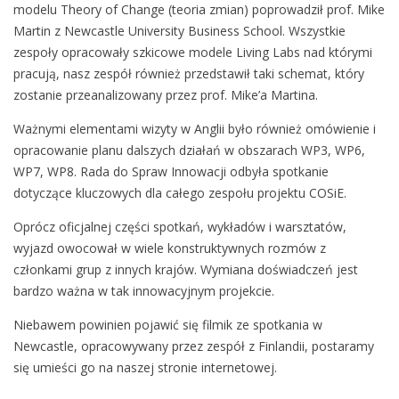
modelu Theory of Change (teoria zmian) poprowadził prof. Mike
ó
Martin z Newcastle University Business School. Wszystkie
w
zespoły opracowały szkicowe modele Living Labs nad którymi
w
pracują, nasz zespół również przedstawił taki schemat, który
N
zostanie przeanalizowany przez prof. Mike’a Martina.
e
w
Ważnymi elementami wizyty w Anglii było również omówienie i
c
opracowanie planu dalszych działań w obszarach WP3, WP6,
a
WP7, WP8. Rada do Spraw Innowacji odbyła spotkanie
s
dotyczące kluczowych dla całego zespołu projektu COSiE.
t
Oprócz oficjalnej części spotkań, wykładów i warsztatów,
l
wyjazd owocował w wiele konstruktywnych rozmów z
e
członkami grup z innych krajów. Wymiana doświadczeń jest
bardzo ważna w tak innowacyjnym projekcie.
Niebawem powinien pojawić się filmik ze spotkania w
Newcastle, opracowywany przez zespół z Finlandii, postaramy
się umieści go na naszej stronie internetowej.