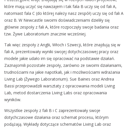
d
które mają uczyć się nawzajem i tak fala B uczy się od fali A,
o
natomiast fala C (do której należy nasz zespół) uczy się od fali A
w
oraz B. W Newcastle swoimi doświadczeniami dzieliły się
e
głównie zespoły z fali A, które rozpoczęły swoje badania oraz
s
tzw. Żywe Laboratorium znacznie wcześniej.
p
Tak więc zespoły z Anglii, Włoch i Szwecji, które znajdują się w
o
fali A, prezentowały wyniki swojej dotychczasowej pracy oraz
t
modele jakie udało im się opracować na podstawie działań.
k
Zaznajomili pozostałe zespoły, zarówno ze swoimi działaniami,
a
trudnościami na jakie napotkali, jak i możliwościami wdrażania
n
Living Lab (Żywego Laboratorium). Sue Baines oraz Andrea
i
Bassi przeprowadzili warsztaty z opracowania modeli Living
e
Lab, metod dostarczenia Living Labs oraz opracowania
z
wyników.
e
s
Wszystkie zespoły z fali B i C zaprezentowały swoje
p
dotychczasowe działania oraz schemat procesu, którym
o
podążają. Wykłady dotyczące schematów Living Lab oraz
ł