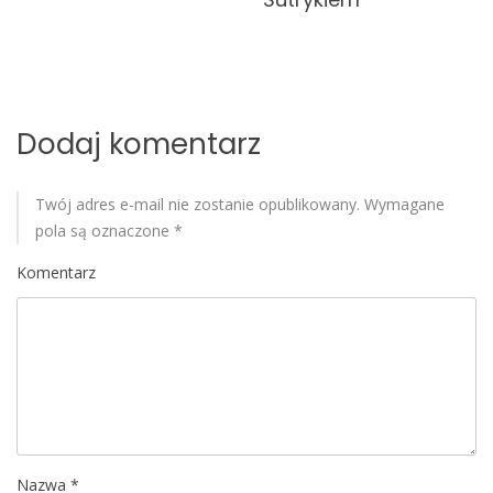
w
p
i
Dodaj komentarz
s
u
Twój adres e-mail nie zostanie opublikowany.
Wymagane
pola są oznaczone
*
Komentarz
Nazwa
*