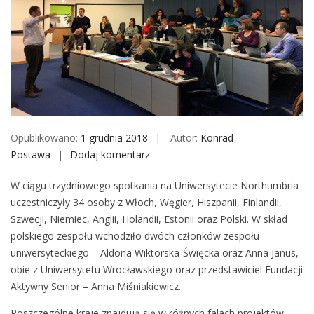
o
b
i
l
e
Opublikowano:
1 grudnia 2018
Autor:
Konrad
Postawa
Dodaj komentarz
M
i
W ciągu trzydniowego spotkania na Uniwersytecie Northumbria
ę
uczestniczyły 34 osoby z Włoch, Węgier, Hiszpanii, Finlandii,
d
Szwecji, Niemiec, Anglii, Holandii, Estonii oraz Polski. W skład
z
polskiego zespołu wchodziło dwóch członków zespołu
y
uniwersyteckiego – Aldona Wiktorska-Święcka oraz Anna Janus,
n
obie z Uniwersytetu Wrocławskiego oraz przedstawiciel Fundacji
a
Aktywny Senior – Anna Miśniakiewicz.
r
o
Poszczególne kraje znajdują się w różnych falach projektów,