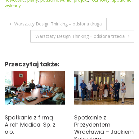
wykłady
Warsztaty Design Thinking – odsłona druga
N
Warsztaty Design Thinking – odsłona trzecia
a
w
Przeczytaj także:
i
g
a
c
Spotkanie z firmą
Spotkanie z
j
Alreh Medical Sp. z
Prezydentem
a
o.o.
Wrocławia – Jackiem
Sutrykiem