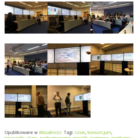
Opublikowane w
Aktualności
Tagi:
cosie
,
konsorcjum
,
newcastle
,
plany
,
podsumowanie
,
projekt
,
rozmowy
,
spotkanie
,