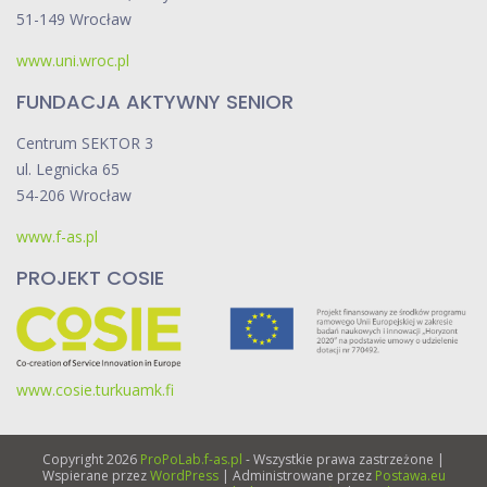
51-149 Wrocław
www.uni.wroc.pl
FUNDACJA AKTYWNY SENIOR
Centrum SEKTOR 3
ul. Legnicka 65
54-206 Wrocław
www.f-as.pl
PROJEKT COSIE
www.cosie.turkuamk.fi
Copyright 2026
ProPoLab.f-as.pl
- Wszystkie prawa zastrzeżone |
Wspierane przez
WordPress
| Administrowane przez
Postawa.eu