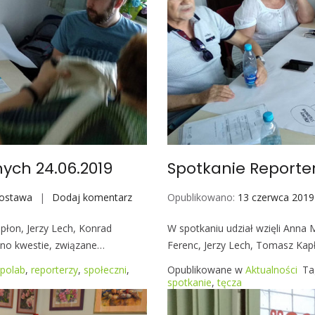
b
o
o
k
a
–
o
d
s
ł
ych 24.06.2019
Spotkanie Reporter
o
n
ostawa
Dodaj komentarz
S
Opublikowano:
13 czerwca 2019
a
p
c
apłon, Jerzy Lech, Konrad
W spotkaniu udział wzięli Anna M
o
z
ono kwestie, związane…
Ferenc, Jerzy Lech, Tomasz Kap
t
w
k
polab
,
reporterzy
,
społeczni
,
Opublikowane w
Aktualności
Ta
a
a
spotkanie
,
tęcza
r
n
t