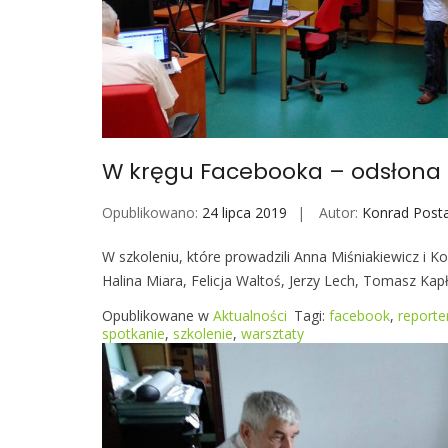
W kręgu Facebooka – odsłona
Opublikowano:
24 lipca 2019
Autor:
Konrad Post
W szkoleniu, które prowadzili Anna Miśniakiewicz i K
Halina Miara, Felicja Waltoś, Jerzy Lech, Tomasz Ka
Opublikowane w
Aktualności
Tagi:
facebook
,
reporte
spotkanie
,
szkolenie
,
warsztaty