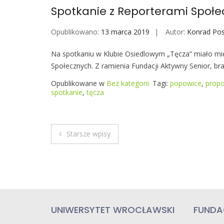
Spotkanie z Reporterami Społ
Opublikowano:
13 marca 2019
Autor:
Konrad Po
Na spotkaniu w Klubie Osiedlowym „Tęcza” miało mi
Społecznych. Z ramienia Fundacji Aktywny Senior, bra
Opublikowane w
Bez kategorii
Tagi:
popowice
,
propo
spotkanie
,
tęcza
Starsze wpisy
N
a
w
i
UNIWERSYTET WROCŁAWSKI
FUNDA