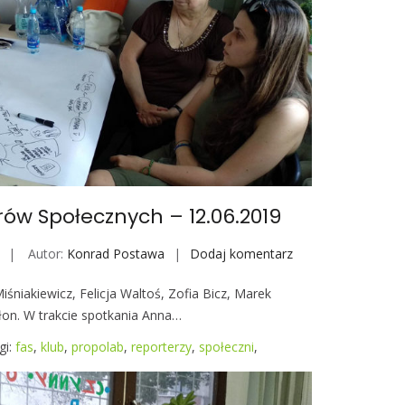
b
o
o
k
a
ów Społecznych – 12.06.2019
Autor:
Konrad Postawa
Dodaj komentarz
S
p
iśniakiewicz, Felicja Waltoś, Zofia Bicz, Marek
o
łon. W trakcie spotkania Anna…
t
k
gi:
fas
,
klub
,
propolab
,
reporterzy
,
społeczni
,
a
n