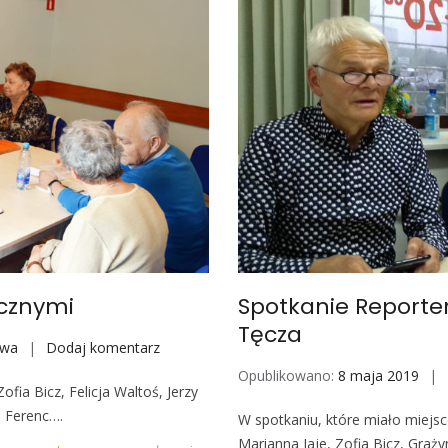
i
a
e
R
e
p
o
r
t
e
r
ó
w
S
ecznymi
Spotkanie Reporte
p
Tęcza
o
awa
Dodaj komentarz
S
ł
p
Opublikowano:
8 maja 2019
e
ofia Bicz, Felicja Waltoś, Jerzy
o
c
 Ferenc….
t
W spotkaniu, które miało miejs
z
k
Marianna Jaje, Zofia Bicz, Graż