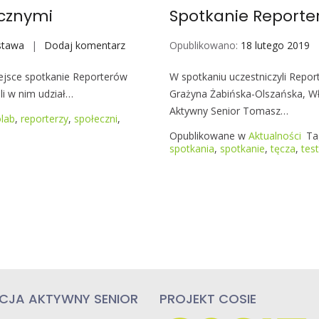
S
ecznymi
Spotkanie Reporte
p
o
stawa
Dodaj komentarz
S
Opublikowano:
18 lutego 2019
ł
p
e
ejsce spotkanie Reporterów
W spotkaniu uczestniczyli Report
o
c
li w nim udział…
Grażyna Żabińska-Olszańska, Wł
t
z
Aktywny Senior Tomasz…
k
lab
,
reporterzy
,
społeczni
,
n
a
Opublikowane w
Aktualności
Ta
y
n
spotkania
,
spotkanie
,
tęcza
,
test
c
i
h
e
2
z
7
R
.
e
0
p
3
o
.
r
2
CJA AKTYWNY SENIOR
PROJEKT COSIE
t
0
e