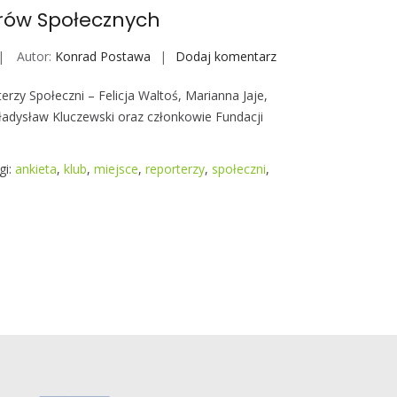
m
a
rów Społecznych
i
S
Autor:
Konrad Postawa
Dodaj komentarz
S
p
p
o
erzy Społeczni – Felicja Waltoś, Marianna Jaje,
o
ł
adysław Kluczewski oraz członkowie Fundacji
t
e
k
c
a
gi:
ankieta
,
klub
,
miejsce
,
reporterzy
,
społeczni
,
z
n
n
i
y
e
m
R
i
e
p
o
r
t
e
r