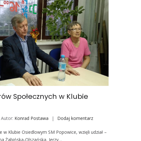
i
e
R
e
p
o
r
t
e
r
ó
w
S
rów Społecznych w Klubie
p
o
ł
Autor:
Konrad Postawa
Dodaj komentarz
S
e
p
c
ce w Klubie Osiedlowym SM Popowice, wzięli udział –
o
z
yna Żabińska-Olszańska, Jerzy…
t