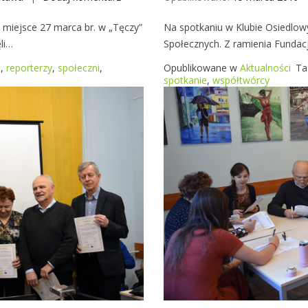
o
p
ł
 miejsce 27 marca br. w „Tęczy”
Na spotkaniu w Klubie Osiedlow
o
e
li…
Społecznych. Z ramienia Fundacj
t
c
k
b
,
reporterzy
,
społeczni
,
Opublikowane w
Aktualności
Ta
z
a
spotkanie
,
współtwórcy
n
n
y
i
m
e
i
R
e
p
o
r
t
e
r
ó
w