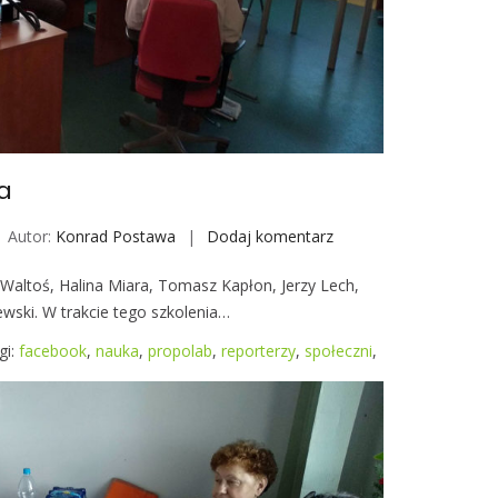
a
Autor:
Konrad Postawa
Dodaj komentarz
W
k
ja Waltoś, Halina Miara, Tomasz Kapłon, Jerzy Lech,
r
wski. W trakcie tego szkolenia…
ę
g
gi:
facebook
,
nauka
,
propolab
,
reporterzy
,
społeczni
,
u
F
a
c
e