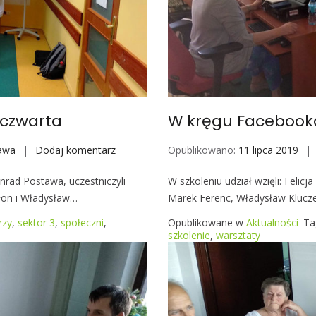
 czwarta
W kręgu Facebook
awa
Dodaj komentarz
W
Opublikowano:
11 lipca 2019
k
onrad Postawa, uczestniczyli
W szkoleniu udział wzięli: Felic
r
płon i Władysław…
Marek Ferenc, Władysław Klucze
ę
g
rzy
,
sektor 3
,
społeczni
,
Opublikowane w
Aktualności
Ta
u
szkolenie
,
warsztaty
F
a
c
e