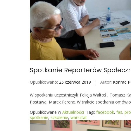
Spotkanie Reporterów Społeczn
Opublikowano:
25 czerwca 2019
Autor:
Konrad P
W spotkaniu uczestniczyli: Felicja Waltoś , Tomasz K
Postawa, Marek Ferenc. W trakcie spotkania omówi
Opublikowane w
Aktualności
Tagi:
facebook
,
fas
,
pro
spotkanie
,
szkolenie
,
warsztat