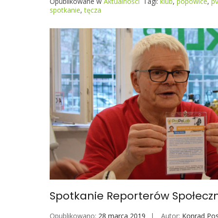
Opublikowane w
Aktualności
Tagi:
klub
,
popowice
,
p
spotkanie
,
tęcza
Spotkanie Reporterów Społeczn
Opublikowano:
28 marca 2019
Autor:
Konrad Po