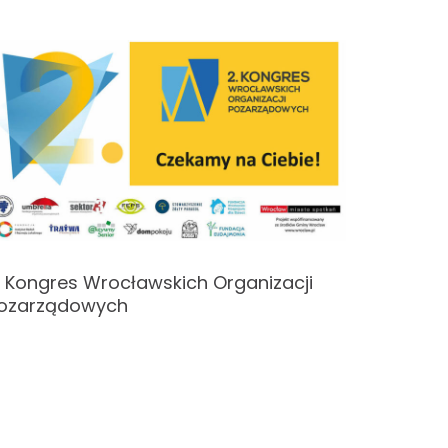
. Kongres Wrocławskich Organizacji
Warszta
ozarządowych
druga