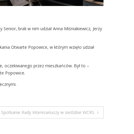
enior, brali w nim udział Anna Miśniakiewicz, Jerzy
tkania Otwarte Popowice, w którym wzięło udział
ce, oczekiwanego przez mieszkańców. Był to –
rte Popowice.
ecznymi.
Spotkanie Rady Interesariuszy w siedzibie WCRS