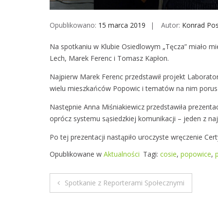
Opublikowano:
15 marca 2019
Autor:
Konrad Po
Na spotkaniu w Klubie Osiedlowym „Tęcza” miało miej
Lech, Marek Ferenc i Tomasz Kapłon.
Najpierw Marek Ferenc przedstawił projekt Laborato
wielu mieszkańców Popowic i tematów na nim porus
Następnie Anna Miśniakiewicz przedstawiła prezenta
oprócz systemu sąsiedzkiej komunikacji – jeden z n
Po tej prezentacji nastąpiło uroczyste wręczenie 
Opublikowane w
Aktualności
Tagi:
cosie
,
popowice
,
Spotkanie z Reporterami Społecznymi
N
a