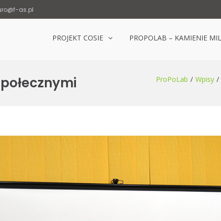
uro@f-as.pl
PROJEKT COSIE
PROPOLAB – KAMIENIE MI
Laboratorium Popowice
Społecznymi
ProPoLab
Wpisy