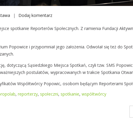
stawa
Dodaj komentarz
S
p
sce spotkanie Reporterów Społecznych. Z ramienia Fundacji Aktywny S
o
t
k
rium Popowice i przypomniał jego założenia. Odwołał się też do Spo
a
zanych.
n
cję, dotyczącą Sąsiedzkiego Miejsca Spotkań, czyli tzw. SMS Popowi
i
ajważniejszych postulatów, wypracowanych w trakcie Spotkania Otwa
e
z
Certyfikatów Współtwórcy Popowic, osobom będącym Reporterami Społ
R
e
propolab
,
reporterzy
,
społeczni
,
spotkanie
,
współtwórcy
p
o
r
t
e