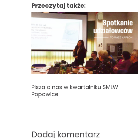
Przeczytaj także:
w
i
g
a
c
j
a
Piszą o nas w kwartalniku SMLW
rego
Popowice
w
p
i
Dodaj komentarz
s