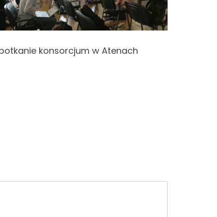
Kongres
potkanie konsorcjum w Atenach