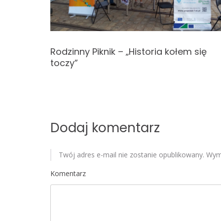
c
j
a
Rodzinny Piknik – „Historia kołem się
toczy”
w
p
i
Dodaj komentarz
s
u
Twój adres e-mail nie zostanie opublikowany.
Wyma
Komentarz