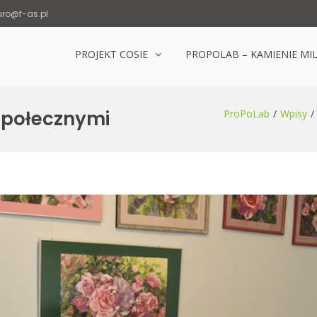
uro@f-as.pl
PROJEKT COSIE
PROPOLAB – KAMIENIE MI
Laboratorium Popowice
Społecznymi
ProPoLab
Wpisy