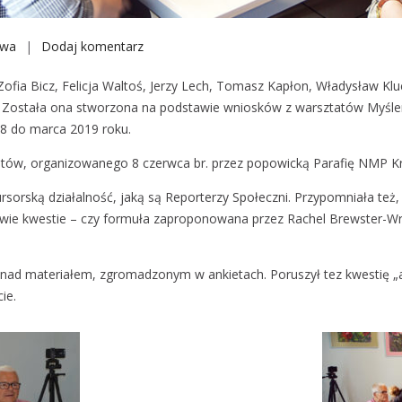
awa
Dodaj komentarz
S
p
 Zofia Bicz, Felicja Waltoś, Jerzy Lech, Tomasz Kapłon, Władysław K
o
. Została ona stworzona na podstawie wniosków z warsztatów Myślen
t
8 do marca 2019 roku.
k
a
tów, organizowanego 8 czerwca br. przez popowicką Parafię NMP K
n
sorską działalność, jaką są Reporterzy Społeczni. Przypomniała też, 
i
ie kwestie – czy formuła zaproponowana przez Rachel Brewster-Wri
e
z
R
 nad materiałem, zgromadzonym w ankietach. Poruszył tez kwestię „
e
ie.
p
o
r
t
e