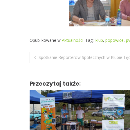
Opublikowane w
Aktualności
Tagi:
klub
,
popowice
,
p
Spotkanie Reporterów Społecznych w Klubie Tę
N
a
Przeczytaj także:
w
i
g
a