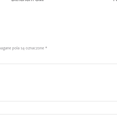
.
2
0
1
9
gane pola są oznaczone
*