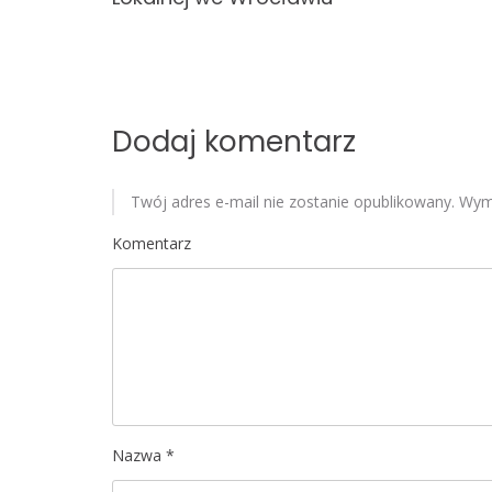
w
p
i
Dodaj komentarz
s
u
Twój adres e-mail nie zostanie opublikowany.
Wyma
Komentarz
Nazwa
*