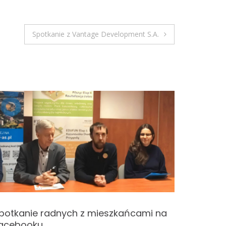
Spotkanie z Vantage Development S.A.
potkanie radnych z mieszkańcami na
Spotkan
acebooku