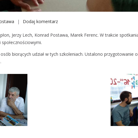
ostawa
Dodaj komentarz
S
p
Kapłon, Jerzy Lech, Konrad Postawa, Marek Ferenc. W trakcie spotka
o
i społecznościowymi.
t
k
sób biorących udział w tych szkoleniach. Ustalono przygotowanie o
a
.
n
i
e
R
e
p
o
r
t
e