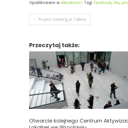
Opublikowane w
Aktualności
Tagi:
facebook
,
fas
,
pro
Project meeting w Tallinie
N
a
Przeczytaj także:
w
i
g
a
c
j
a
tkań
Otwarcie kolejnego Centrum Aktywizac
Lokalnej we Wrocławiu