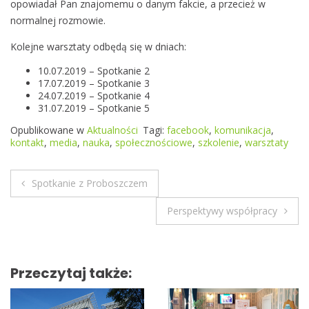
opowiadał Pan znajomemu o danym fakcie, a przecież w
ł
normalnej rozmowie.
u
g
Kolejne warsztaty odbędą się w dniach:
i
m
10.07.2019 – Spotkanie 2
17.07.2019 – Spotkanie 3
e
24.07.2019 – Spotkanie 4
d
31.07.2019 – Spotkanie 5
i
Opublikowane w
Aktualności
Tagi:
facebook
,
komunikacja
,
ó
kontakt
,
media
,
nauka
,
społecznościowe
,
szkolenie
,
warsztaty
w
s
Spotkanie z Proboszczem
p
N
o
Perspektywy współpracy
ł
a
e
w
c
z
Przeczytaj także:
i
n
o