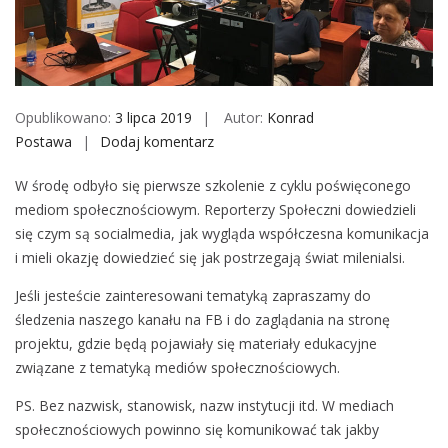
o
b
i
l
e
Opublikowano:
3 lipca 2019
Autor:
Konrad
Postawa
Dodaj komentarz
S
z
W środę odbyło się pierwsze szkolenie z cyklu poświęconego
k
mediom społecznościowym. Reporterzy Społeczni dowiedzieli
o
się czym są socialmedia, jak wygląda współczesna komunikacja
l
i mieli okazję dowiedzieć się jak postrzegają świat milenialsi.
e
n
Jeśli jesteście zainteresowani tematyką zapraszamy do
i
śledzenia naszego kanału na FB i do zaglądania na stronę
e
projektu, gdzie będą pojawiały się materiały edukacyjne
z
związane z tematyką mediów społecznościowych.
o
PS. Bez nazwisk, stanowisk, nazw instytucji itd. W mediach
b
społecznościowych powinno się komunikować tak jakby
s