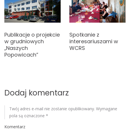
g
ś
a
c
i
c
o
w
Publikacje o projekcie
Spotkanie z
j
y
w grudniowych
interesariuszami w
c
a
„Naszych
WCRS
h
Popowicach”
w
p
i
Dodaj komentarz
s
u
Twój adres e-mail nie zostanie opublikowany.
Wymagane
pola są oznaczone
*
Komentarz