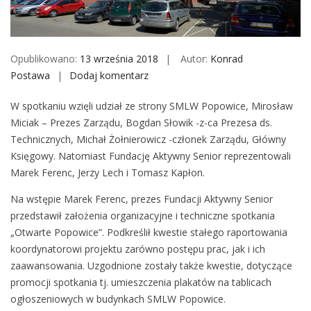
o
b
i
Opublikowano:
13 września 2018
Autor:
Konrad
l
Postawa
Dodaj komentarz
S
e
p
W spotkaniu wzięli udział ze strony SMLW Popowice, Mirosław
o
Miciak – Prezes Zarządu, Bogdan Słowik -z-ca Prezesa ds.
t
Technicznych, Michał Żołnierowicz -członek Zarządu, Główny
k
Księgowy. Natomiast Fundację Aktywny Senior reprezentowali
a
Marek Ferenc, Jerzy Lech i Tomasz Kapłon.
n
i
Na wstępie Marek Ferenc, prezes Fundacji Aktywny Senior
e
przedstawił założenia organizacyjne i techniczne spotkania
w
„Otwarte Popowice”. Podkreślił kwestie stałego raportowania
S
koordynatorowi projektu zarówno postępu prac, jak i ich
M
zaawansowania. Uzgodnione zostały także kwestie, dotyczące
L
promocji spotkania tj. umieszczenia plakatów na tablicach
W
ogłoszeniowych w budynkach SMLW Popowice.
P