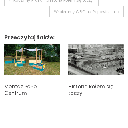
Rodzinny Piknik – „Historia kołem się toczy”
N
Wspieramy WBO na Popowicach
a
w
Przeczytaj także:
i
g
a
c
Historia kołem się
Montaż PoPo
j
toczy
Centrum
a
w
p