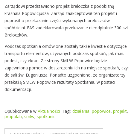
Zarządowi przedstawiono projekt breloczka z podobizną
o
krasnala Popowicjusza. Zarząd zaakceptował ten projekt i
p
poprosił o przekazanie części wykonanych breloczków
o
spółdzielni. FAS zadeklarowała przekazanie nieodpłatnie 300 szt.
w
Breloczków.
i
c
Podczas spotkania omówione zostały także kwestie dotyczące
e
transportu elementów, używanych podczas spotkań, jak m.in.
podest, czy ekran. Ze strony SMLW Popowice będzie
zapewniona pomoc w dostarczeniu ich na miejsce spotkań, czyli
do sali św. Eugeniusza. Ponadto uzgodniono, że organizatorzy
przekażą SMLW Popowice rezultaty Spotkania, w postaci
dokumentacji.
Opublikowane w
Aktualności
Tagi:
działania
,
popowice
,
projekt
,
propolab
,
smlw
,
spotkanie