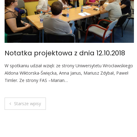
Notatka projektowa z dnia 12.10.2018
W spotkaniu udział wzięli: ze strony Uniwersytetu Wrocławskiego
Aldona Wiktorska-Święcka, Anna Janus, Mariusz Zdybał, Paweł
Timler. Ze strony FAS –Marian…
Starsze wpisy
N
a
w