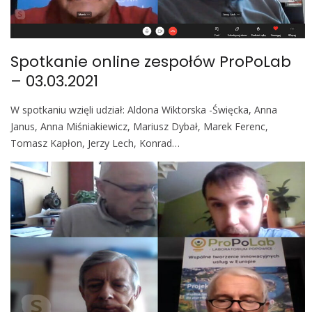
o
b
i
Spotkanie online zespołów ProPoLab
l
– 03.03.2021
e
W spotkaniu wzięli udział: Aldona Wiktorska -Święcka, Anna
Janus, Anna Miśniakiewicz, Mariusz Dybał, Marek Ferenc,
Tomasz Kapłon, Jerzy Lech, Konrad…