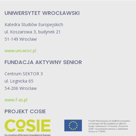
i
UNIWERSYTET WROCŁAWSKI
g
Katedra Studiów Europejskich
ul. Koszarowa 3, budynek 21
a
51-149 Wrocław
c
www.uni.wroc.pl
j
FUNDACJA AKTYWNY SENIOR
a
Centrum SEKTOR 3
ul. Legnicka 65
p
54-206 Wrocław
o
www.f-as.pl
w
PROJEKT COSIE
p