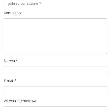
a
pola są oznaczone
*
c
Komentarz
j
a
w
p
i
Nazwa
*
s
E-mail
*
u
Witryna internetowa