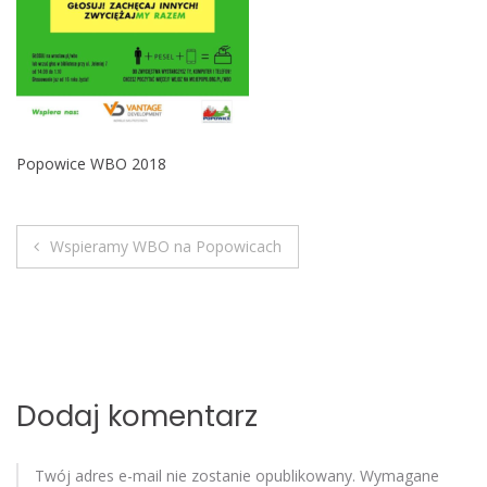
o
b
i
l
e
Popowice WBO 2018
Wspieramy WBO na Popowicach
N
a
w
i
Dodaj komentarz
g
Twój adres e-mail nie zostanie opublikowany.
Wymagane