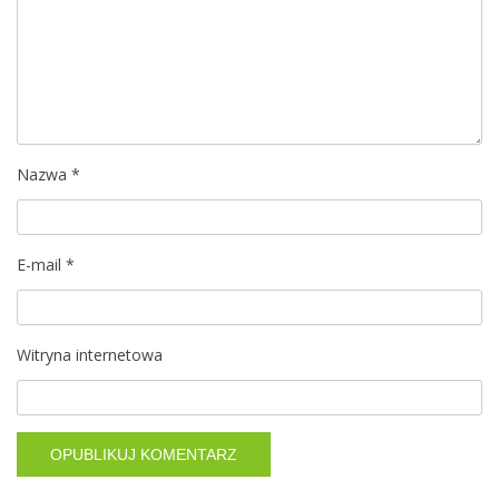
j
a
w
p
i
Nazwa
*
s
E-mail
*
u
Witryna internetowa