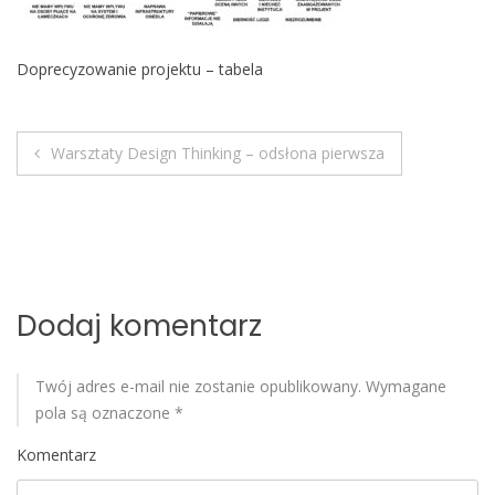
o
b
Doprecyzowanie projektu – tabela
i
l
e
Warsztaty Design Thinking – odsłona pierwsza
N
a
w
i
Dodaj komentarz
g
Twój adres e-mail nie zostanie opublikowany.
Wymagane
a
pola są oznaczone
*
c
Komentarz