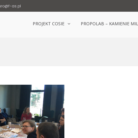
uro@f-as.pl
PROJEKT COSIE
PROPOLAB – KAMIENIE MI
Laboratorium Popowice