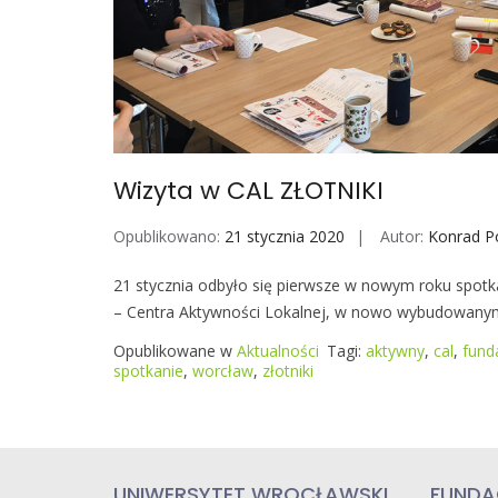
Wizyta w CAL ZŁOTNIKI
Opublikowano:
21 stycznia 2020
Autor:
Konrad P
21 stycznia odbyło się pierwsze w nowym roku spot
– Centra Aktywności Lokalnej, w nowo wybudowan
Opublikowane w
Aktualności
Tagi:
aktywny
,
cal
,
fund
spotkanie
,
worcław
,
złotniki
UNIWERSYTET WROCŁAWSKI
FUNDA