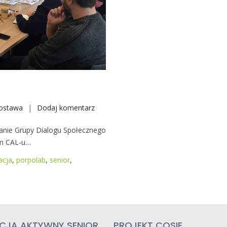
ostawa
Dodaj komentarz
W
i
kanie Grupy Dialogu Społecznego
z
ym CAL-u…
y
t
acja
,
porpolab
,
senior
,
a
w
C
A
L
CJA AKTYWNY SENIOR
PROJEKT COSIE