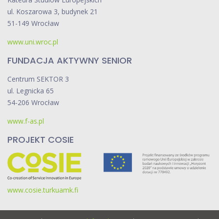
p
ul. Koszarowa 3, budynek 21
ó
51-149 Wrocław
ł
www.uni.wroc.pl
p
r
FUNDACJA AKTYWNY SENIOR
a
Centrum SEKTOR 3
c
ul. Legnicka 65
y
54-206 Wrocław
www.f-as.pl
PROJEKT COSIE
www.cosie.turkuamk.fi