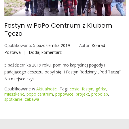
o
b
i
Festyn w PoPo Centrum z Klubem
l
Tęcza
e
Opublikowano:
5 października 2019
Autor:
Konrad
Postawa
Dodaj komentarz
F
e
5 października 2019 roku, pomimo kapryśnej pogody i
s
padającego deszczu, odbył się II Festyn Rodzinny „Pod Tęczą”.
t
Na miejsce czyli…
y
n
Opublikowane w
Aktualności
Tagi:
cosie
,
festyn
,
górka
,
w
mieszkańc
,
popo centrum
,
popowice
,
projekt
,
propolab
,
spotkanie
,
zabawa
P
o
P
o
C