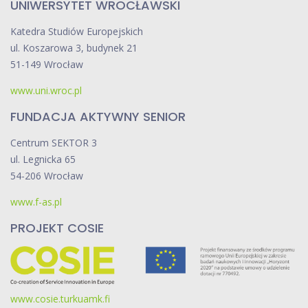
UNIWERSYTET WROCŁAWSKI
e
Katedra Studiów Europejskich
n
ul. Koszarowa 3, budynek 21
t
51-149 Wrocław
r
u
www.uni.wroc.pl
m
z
FUNDACJA AKTYWNY SENIOR
K
Centrum SEKTOR 3
l
ul. Legnicka 65
u
54-206 Wrocław
b
e
www.f-as.pl
m
PROJEKT COSIE
T
ę
c
z
a
www.cosie.turkuamk.fi