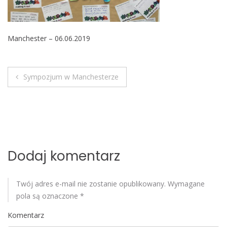
o
b
i
Manchester – 06.06.2019
l
e
Sympozjum w Manchesterze
N
a
w
i
Dodaj komentarz
g
Twój adres e-mail nie zostanie opublikowany.
Wymagane
a
pola są oznaczone
*
c
Komentarz