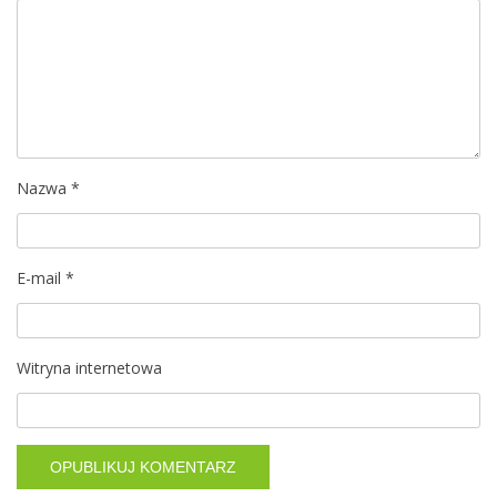
j
a
w
p
i
Nazwa
*
s
E-mail
*
u
Witryna internetowa