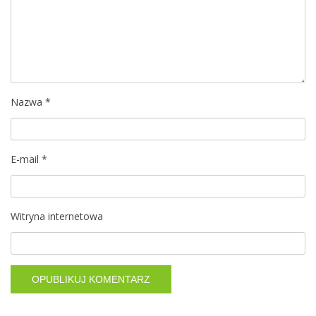
a
w
p
i
Nazwa
*
s
E-mail
*
u
Witryna internetowa