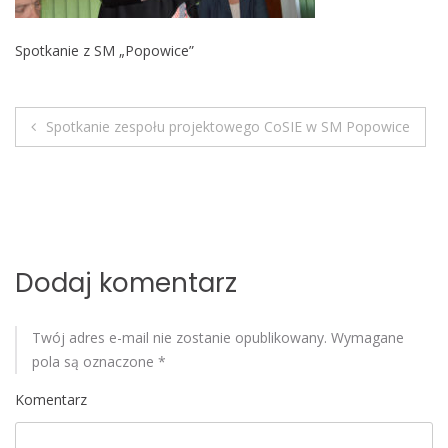
o
b
Spotkanie z SM „Popowice”
i
l
e
Spotkanie zespołu projektowego CoSIE w SM Popowice
N
a
w
i
Dodaj komentarz
g
Twój adres e-mail nie zostanie opublikowany.
Wymagane
a
pola są oznaczone
*
c
Komentarz
j