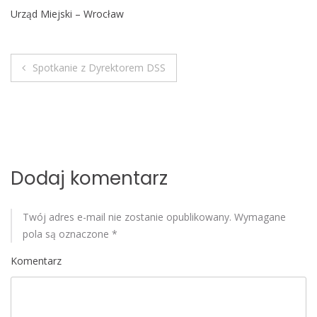
o
Urząd Miejski – Wrocław
b
i
l
Spotkanie z Dyrektorem DSS
N
e
a
w
i
Dodaj komentarz
g
Twój adres e-mail nie zostanie opublikowany.
Wymagane
a
pola są oznaczone
*
c
Komentarz
j