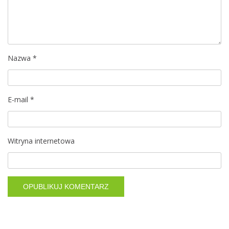
a
w
p
i
Nazwa
*
s
E-mail
*
u
Witryna internetowa