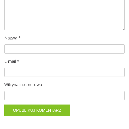
a
w
p
i
Nazwa
*
s
E-mail
*
u
Witryna internetowa