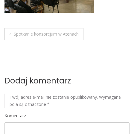
o
b
i
l
e
Spotkanie konsorcjum w Atenach
N
a
w
i
Dodaj komentarz
g
Twój adres e-mail nie zostanie opublikowany.
Wymagane
a
pola są oznaczone
*
c
Komentarz
j