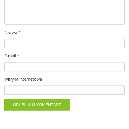
w
p
i
Nazwa
*
s
u
E-mail
*
Witryna internetowa