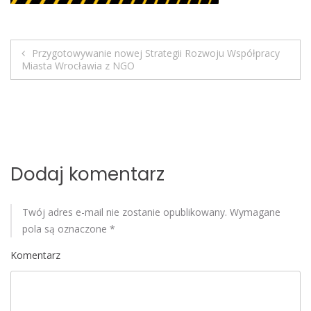
o
b
i
Przygotowywanie nowej Strategii Rozwoju Współpracy
l
N
Miasta Wrocławia z NGO
e
a
w
i
Dodaj komentarz
g
a
Twój adres e-mail nie zostanie opublikowany.
Wymagane
pola są oznaczone
*
c
Komentarz
j
a