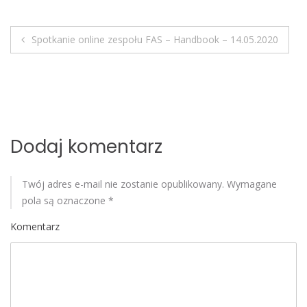
o
b
Spotkanie online zespołu FAS – Handbook – 14.05.2020
i
N
l
e
a
w
i
Dodaj komentarz
g
Twój adres e-mail nie zostanie opublikowany.
Wymagane
a
pola są oznaczone
*
c
Komentarz
j
a