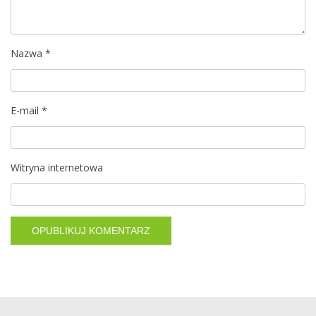
w
p
i
Nazwa
*
s
E-mail
*
u
Witryna internetowa