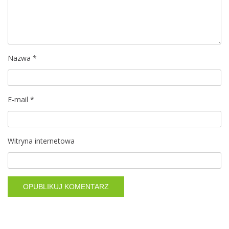
a
w
p
i
Nazwa
*
s
E-mail
*
u
Witryna internetowa