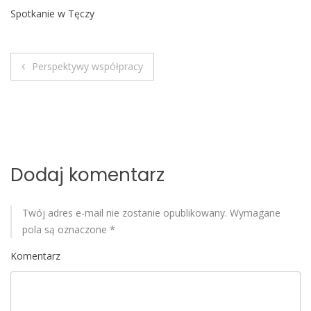
o
Spotkanie w Tęczy
b
i
l
Perspektywy współpracy
N
e
a
w
i
Dodaj komentarz
g
Twój adres e-mail nie zostanie opublikowany.
Wymagane
a
pola są oznaczone
*
c
Komentarz
j