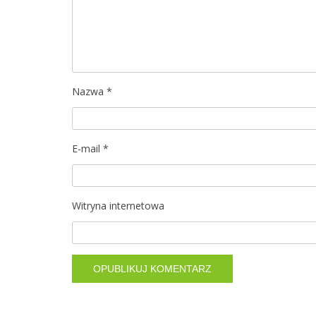
j
a
w
p
Nazwa
*
i
s
E-mail
*
u
Witryna internetowa