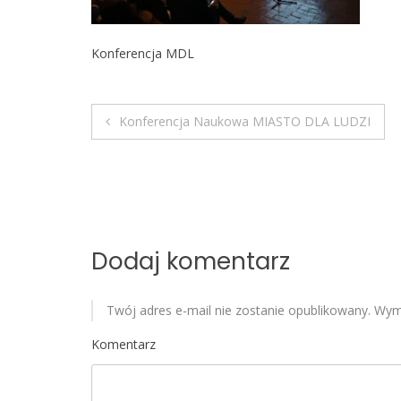
Konferencja MDL
Konferencja Naukowa MIASTO DLA LUDZI
N
a
w
i
Dodaj komentarz
g
Twój adres e-mail nie zostanie opublikowany.
Wyma
a
Komentarz
c