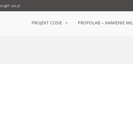
uro@f-as.pl
PROJEKT COSIE
PROPOLAB – KAMIENIE MI
Laboratorium Popowice