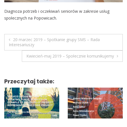
o
Diagnoza potrzeb i oczekiwań seniorów w zakresie usług
b
społecznych na Popowicach.
i
l
e
20 marzec 2019 – Spotkanie grupy SMS – Rada
N
Interesariuszy
a
Kwiecień-maj 2019 – Społecznie komunikujemy
w
i
Przeczytaj także:
g
a
c