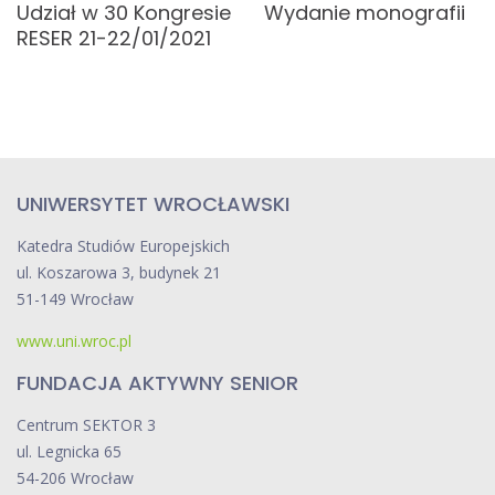
j
Udział w 30 Kongresie
Wydanie monografii
RESER 21-22/01/2021
a
w
p
i
UNIWERSYTET WROCŁAWSKI
s
Katedra Studiów Europejskich
u
ul. Koszarowa 3, budynek 21
51-149 Wrocław
www.uni.wroc.pl
FUNDACJA AKTYWNY SENIOR
Centrum SEKTOR 3
ul. Legnicka 65
54-206 Wrocław