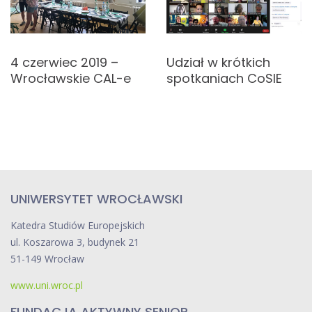
a
c
j
4 czerwiec 2019 –
Udział w krótkich
Wrocławskie CAL-e
spotkaniach CoSIE
a
w
p
i
s
UNIWERSYTET WROCŁAWSKI
u
Katedra Studiów Europejskich
ul. Koszarowa 3, budynek 21
51-149 Wrocław
www.uni.wroc.pl
FUNDACJA AKTYWNY SENIOR