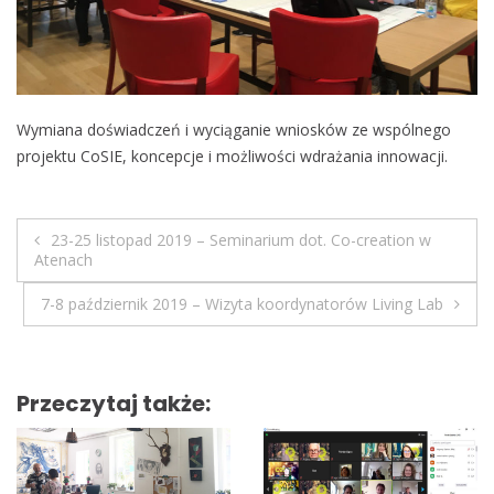
o
b
i
l
e
Wymiana doświadczeń i wyciąganie wniosków ze wspólnego
projektu CoSIE, koncepcje i możliwości wdrażania innowacji.
23-25 listopad 2019 – Seminarium dot. Co-creation w
N
Atenach
a
7-8 październik 2019 – Wizyta koordynatorów Living Lab
w
i
Przeczytaj także:
g