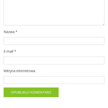
a
w
p
i
Nazwa
*
s
E-mail
*
u
Witryna internetowa