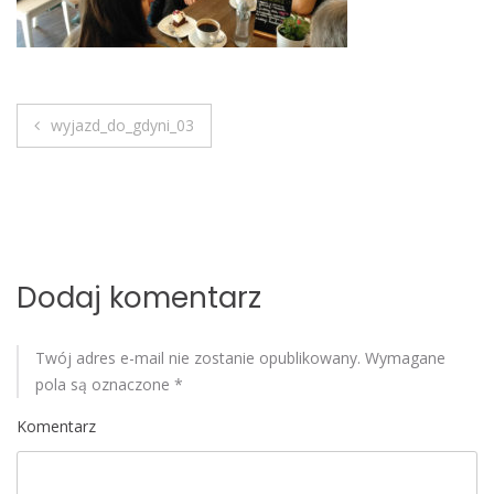
o
b
i
l
e
wyjazd_do_gdyni_03
N
a
w
i
Dodaj komentarz
g
Twój adres e-mail nie zostanie opublikowany.
Wymagane
a
pola są oznaczone
*
c
Komentarz
j