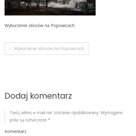
o
b
i
Wyburzenie silosów na Popowicach
l
e
Wyburzenie silosów na Popowicach
N
a
w
i
Dodaj komentarz
g
Twój adres e-mail nie zostanie opublikowany.
Wymagane
a
pola są oznaczone
*
c
Komentarz