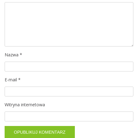
j
a
w
p
i
Nazwa
*
s
E-mail
*
u
Witryna internetowa