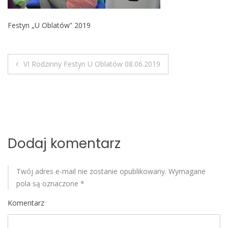
o
b
Festyn „U Oblatów” 2019
i
l
e
VI Rodzinny Festyn U Oblatów 08.06.2019
N
a
w
i
Dodaj komentarz
g
Twój adres e-mail nie zostanie opublikowany.
Wymagane
a
pola są oznaczone
*
c
Komentarz
j