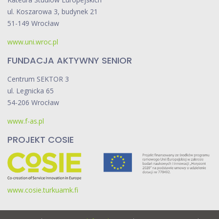
r
ul. Koszarowa 3, budynek 21
u
51-149 Wrocław
p
www.uni.wroc.pl
y
P
FUNDACJA AKTYWNY SENIOR
V
Centrum SEKTOR 3
M
ul. Legnicka 65
w
54-206 Wrocław
S
e
www.f-as.pl
k
t
PROJEKT COSIE
o
r
z
e
www.cosie.turkuamk.fi
3