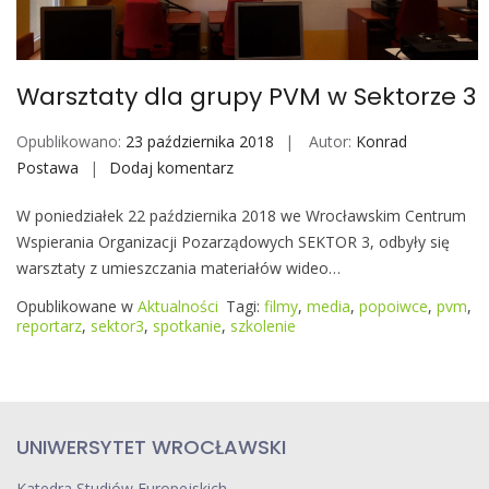
o
b
i
Warsztaty dla grupy PVM w Sektorze 3
l
e
Opublikowano:
23 października 2018
Autor:
Konrad
Postawa
Dodaj komentarz
W
a
W poniedziałek 22 października 2018 we Wrocławskim Centrum
r
Wspierania Organizacji Pozarządowych SEKTOR 3, odbyły się
s
warsztaty z umieszczania materiałów wideo…
z
t
Opublikowane w
Aktualności
Tagi:
filmy
,
media
,
popoiwce
,
pvm
,
a
reportarz
,
sektor3
,
spotkanie
,
szkolenie
t
y
d
l
UNIWERSYTET WROCŁAWSKI
a
g
Katedra Studiów Europejskich