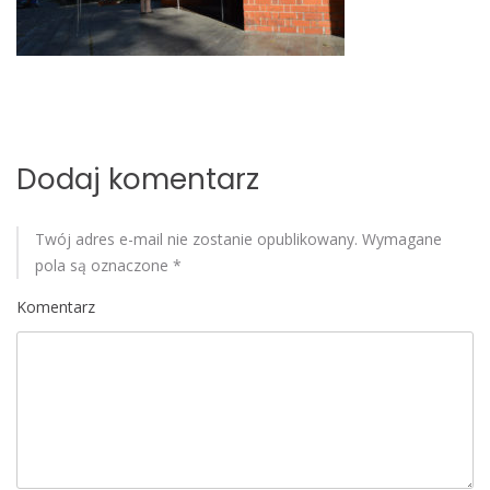
o
b
i
l
e
Dodaj komentarz
Twój adres e-mail nie zostanie opublikowany.
Wymagane
pola są oznaczone
*
Komentarz