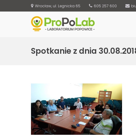
Wrocław, ul. Legnicka 65
605 257 600
bi
ProPoLab – 
S
k
Spotkanie z dnia 30.08.201
i
p
t
o
c
o
n
t
e
n
t