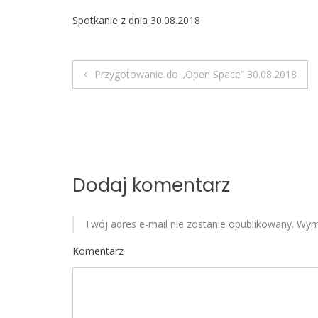
Spotkanie z dnia 30.08.2018
Przygotowanie do „Open Space” 30.08.2018
N
a
w
i
Dodaj komentarz
g
Twój adres e-mail nie zostanie opublikowany.
Wyma
a
Komentarz
c
j