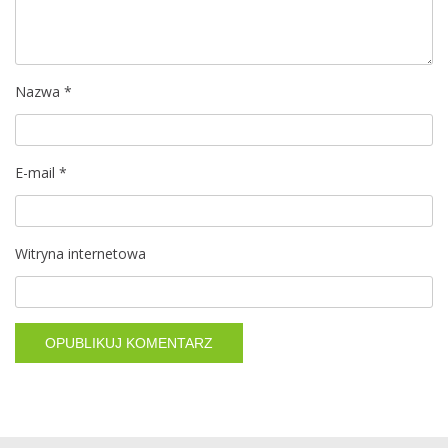
w
p
i
Nazwa
*
s
E-mail
*
u
Witryna internetowa