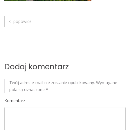
o
b
i
popowice
l
N
e
a
w
i
Dodaj komentarz
g
Twój adres e-mail nie zostanie opublikowany.
Wymagane
a
pola są oznaczone
*
c
Komentarz
j
a