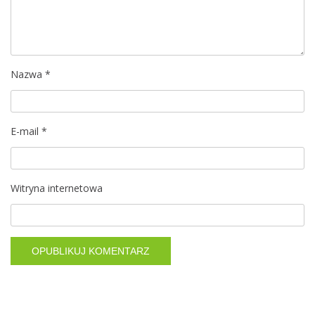
w
p
i
Nazwa
*
s
E-mail
*
u
Witryna internetowa