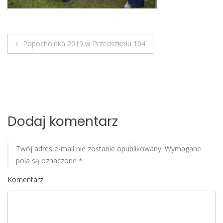
o
b
i
Popochoinka 2019 w Przedszkolu 104
l
N
e
a
w
i
Dodaj komentarz
g
Twój adres e-mail nie zostanie opublikowany.
Wymagane
a
pola są oznaczone
*
c
Komentarz
j
a