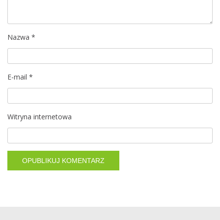
w
p
i
Nazwa
*
s
E-mail
*
u
Witryna internetowa