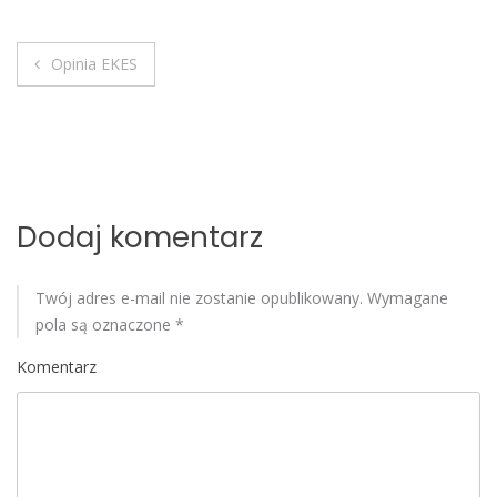
o
b
Opinia EKES
i
N
l
e
a
w
i
Dodaj komentarz
g
Twój adres e-mail nie zostanie opublikowany.
Wymagane
a
pola są oznaczone
*
c
Komentarz
j
a