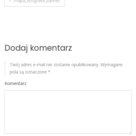
mapa_drogowa_banner
N
o
b
a
i
l
w
e
i
Dodaj komentarz
g
Twój adres e-mail nie zostanie opublikowany.
Wymagane
a
pola są oznaczone
*
c
Komentarz
j
a
w
p