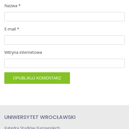
i
Nazwa
*
s
E-mail
*
u
Witryna internetowa
UNIWERSYTET WROCŁAWSKI
Katedra Studiów Europejskich