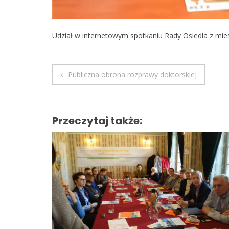
Udział w internetowym spotkaniu Rady Osiedla z mie
Publiczna obrona rozprawy doktorskiej
N
a
Przeczytaj także:
w
i
g
a
c