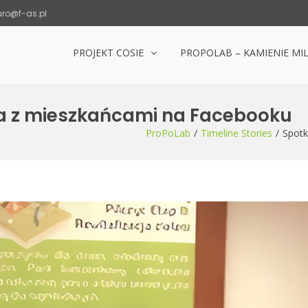
uro@f-as.pl
PROJEKT COSIE
PROPOLAB – KAMIENIE MI
Laboratorium Popowice
la z mieszkańcami na Facebooku
ProPoLab
Timeline Stories
Spotk