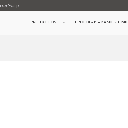
uro@f-as.pl
PROJEKT COSIE
PROPOLAB – KAMIENIE MI
Laboratorium Popowice