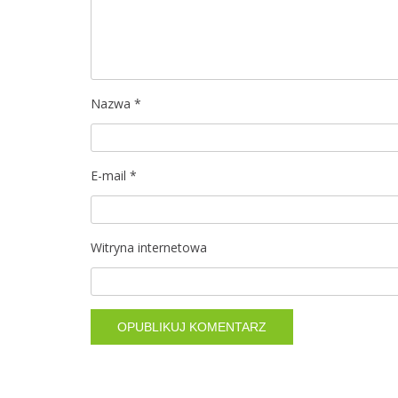
a
w
p
Nazwa
*
i
s
E-mail
*
u
Witryna internetowa